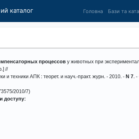
ий каталог
Головна
Бази та кат
омпенсаторных процессов
у животных при эксперименталь
] //
ки и техники АПК
: теорет. и науч.-практ. журн. -
2010
. -
N 7
. 
3575/2010/7)
и доступу: