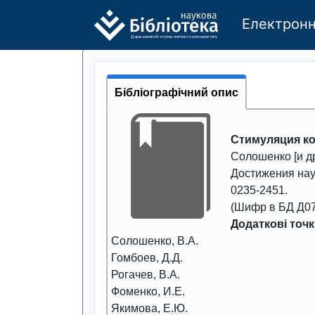
Електронн
Де
р
жавно
г
о бі
о
т
ехн
о
логічно
г
о універси
т
е
т
у
Бібліографічний опис
Стимуляция к
Солошенко [и др.
Достижения нау
0235-2451
.
(Шифр в БД Д07
Додаткові точк
Солошенко, В.А.
Гомбоев, Д.Д.
Рогачев, В.А.
Фоменко, И.Е.
Якимова, Е.Ю.