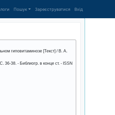
алоги
Пошук
Зареєструватися
Вхід
ном гиповитаминозе [Текст] / В. А.
- С.
36-38
. - Библиогр. в конце ст. - ISSN