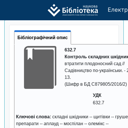
Електр
Де
р
жавно
г
о бі
о
т
ехн
о
логічно
г
о універси
т
е
т
у
Бібліографічний опис
632.7
Контроль складних шкідник
втратити плодоносний сад //
Садівництво по-українськи
. -
13
.
(Шифр в БД С879805/2016/2)
УДК
632.7
Ключові слова:
складні шкідники
--
щитівки
--
груше
препарати
--
аплауд
--
моспілан
--
олемікс
--