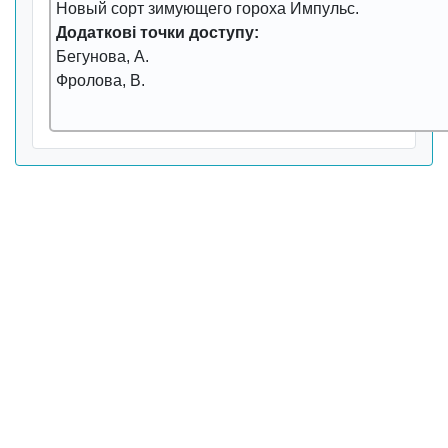
Новый соpт зимующего гоpоха Импульс.
Додаткові точки доступу:
Бегунова, А.
Фpолова, В.