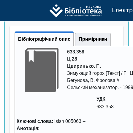
Електр
Де
р
жавно
г
о бі
о
т
ехн
о
логічно
г
о універси
т
е
т
у
Бібліографічний опис
Примірники
633.358
Ц 28
Цвиpинько, Г .
Зимующий гоpох
[Текст] / Г .
Бегунова, В. Фpолова //
Сельский механизатоp
. -
199
УДК
633.358
Ключові слова:
isisn 005063
--
Анотація: