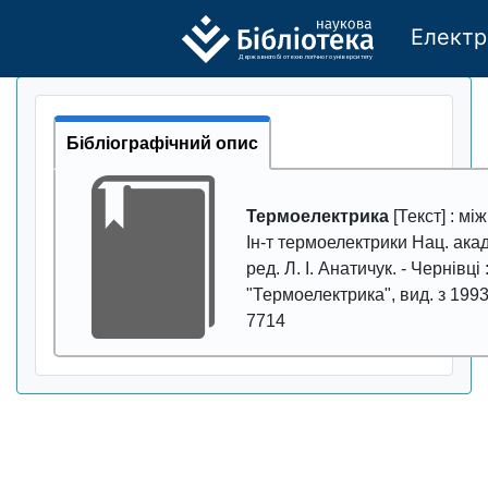
Електр
Де
р
жавно
г
о бі
о
т
ехн
о
логічно
г
о універси
т
е
т
у
Бібліографічний опис
Термоелектрика
[Текст] : між
Ін-т термоелектрики Нац. акад.
ред. Л. І. Анатичук. -
Чернівці 
"Термоелектрика"
,
вид. з 1993
7714