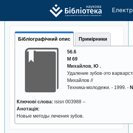
Електр
Де
р
жавно
г
о бі
о
т
ехн
о
логічно
г
о універси
т
е
т
у
Бібліографічний опис
Примірники
56.6
М 69
Михайлов, Ю .
Удаление зубов-это ваpваpст
Михайлов //
Техника-молодежи
. -
1999
. -
N
Ключові слова:
isisn 003988
--
Анотація:
Новые методы лечения зубов.