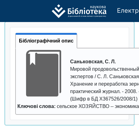
Електр
Де
р
жавно
г
о бі
о
т
ехн
о
логічно
г
о універси
т
е
т
у
Бібліографічний опис
Саньковская, С. Л.
Мировой продовольственный 
экспертов
/ С. Л. Саньковская 
Хранение и переработка зер
практический журнал. -
2008
.
(Шифр в БД Х367526/2008/1)
Ключові слова:
сельское ХОЗЯЙСТВО
--
экономика