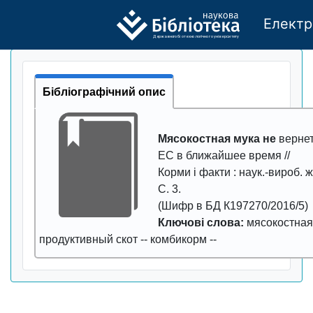
Електр
Де
р
жавно
г
о бі
о
т
ехн
о
логічно
г
о універси
т
е
т
у
Бібліографічний опис
Мясокостная мука не
вернет
ЕС в ближайшее время //
Корми і факти
: наук.-вироб. ж
С.
3
.
(Шифр в БД К197270/2016/5)
Ключові слова:
мясокостная
продуктивный скот
--
комбикорм
--