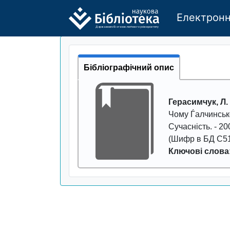
Електронн
Де
р
жавно
г
о бі
о
т
ехн
о
логічно
г
о універси
т
е
т
у
Бібліографічний опис
Герасимчук, Л.
Чому Ѓалчинськ
Сучасність
. -
20
(Шифр в БД С51
Ключові слова