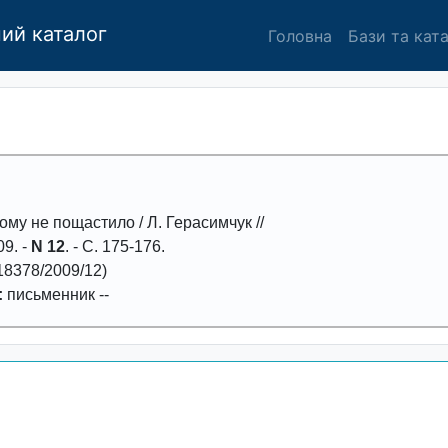
ий каталог
Головна
Бази та кат
ому не пощастило
/ Л. Герасимчук //
09
. -
N 12
. - С.
175-176
.
8378/2009/12)
:
письменник
--