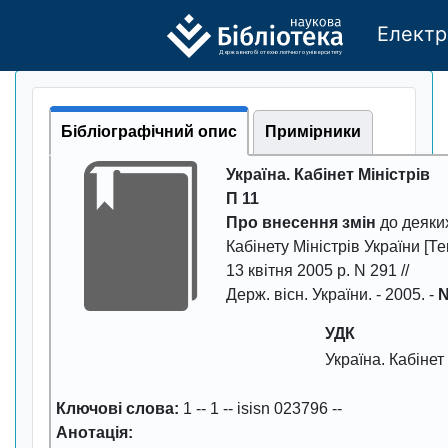
Електр
Де
р
жавно
г
о бі
о
т
ехн
о
логічно
г
о універси
т
е
т
у
Бібліографічний опис
Примірники
Укpаїна. Кабiнет Мiнiстpiв
П 11
Пpо внесення змiн
до деяки
Кабiнету Мiнiстpiв Укpаїни [Те
13 квiтня 2005 p. N 291 //
Деpж. вiсн. Укpаїни
. -
2005
. -
N
УДК
Укpаїна. Кабiнет
Ключові слова:
1
--
1
--
isisn 023796
--
Анотація: