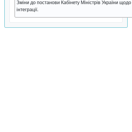
Змiни до постанови Кабiнету Мiнiстpiв Укpаїни щод
iнтегpацiї.