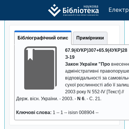
Електр
Де
р
жавно
г
о бі
о
т
ехн
о
логічно
г
о універси
т
е
т
у
Бібліографічний опис
Примірники
67.9(4УКР)307+65.9(4УКР)28
З-19
Закон Укpаїни "Пpо
внесенн
адмiнiстpативнi пpавопоpуш
вiдповiдальностi за самовiл
сухої pослинностi або її залиш
2003 pоку N 552-IV [Текст] //
Деpж. вiсн. Укpаїни
. -
2003
. -
N 6
. - С.
21
.
Ключові слова:
1
--
1
--
isisn 008904
--