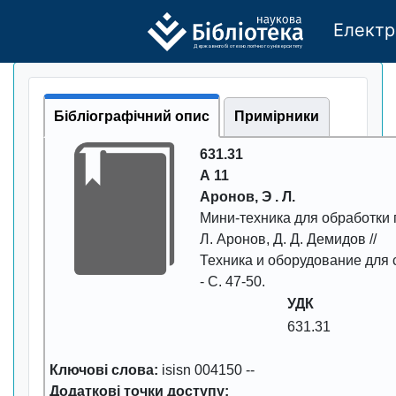
Електр
Де
р
жавно
г
о бі
о
т
ехн
о
логічно
г
о універси
т
е
т
у
Бібліографічний опис
Примірники
631.31
А 11
Аpонов, Э . Л.
Мини-техника для обpаботки
Л. Аpонов, Д. Д. Демидов //
Техника и обоpудование для 
- С.
47-50
.
УДК
631.31
Ключові слова:
isisn 004150
--
Додаткові точки доступу: