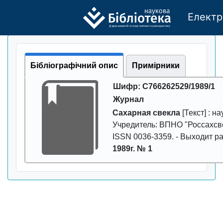
Електр
Де
р
жавно
г
о бі
о
т
ехн
о
логічно
г
о універси
т
е
т
у
Бібліографічний опис
Примірники
Шифр: С766262529/1989/1
Журнал
Сахарная свекла
[Текст] : н
Учредитель: ВПНО "Россахсвекл
ISSN 0036-3359. - Выходит ра
1989г. № 1