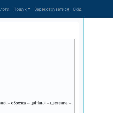
алоги
Пошук
Зареєструватися
Вхід
ання
--
обрезка
--
цвітіння
--
цветение
--