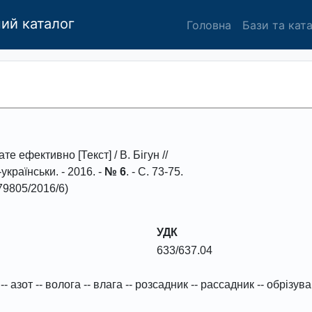
ий каталог
Головна
Бази та кат
зате ефективно
[Текст] / В. Бігун //
українськи
. -
2016
. -
№ 6
. - С.
73-75
.
9805/2016/6)
УДК
633/637.04
--
азот
--
волога
--
влага
--
розсадник
--
рассадник
--
обрізув