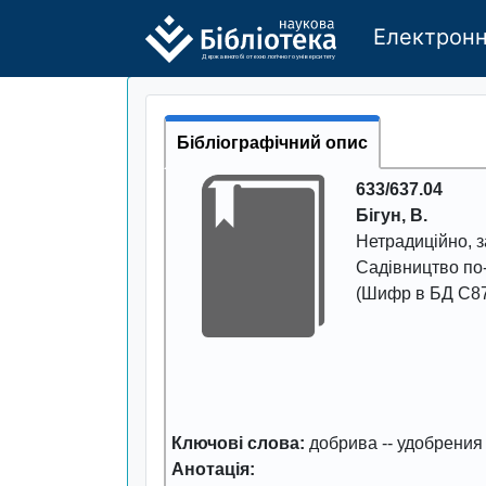
Електронн
Де
р
жавно
г
о бі
о
т
ехн
о
логічно
г
о універси
т
е
т
у
Бібліографічний опис
633/637.04
Бігун, В.
Нетрадиційно, 
Садівництво по-
(Шифр в БД С87
Ключові слова:
добрива
--
удобрения
Анотація: