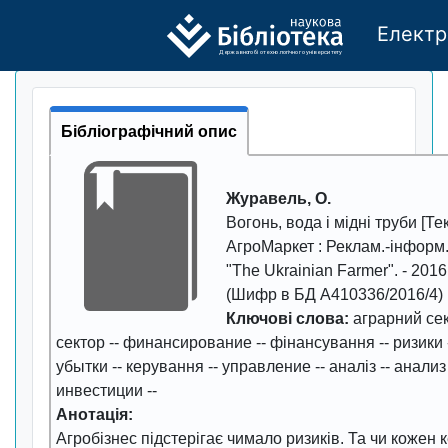
Електр
Де
р
жавно
г
о бі
о
т
ехн
о
логічно
г
о універси
т
е
т
у
Бібліографічний опис
Журавель, О.
Вогонь, вода і мідні труби
[Тек
АгроМаркет
: Реклам.-інформ.
"The Ukrainian Farmer". -
2016
(Шифр в БД А410336/2016/4)
Ключові слова:
аграрний се
сектор
--
финансирование
--
фінансування
--
ризики
убытки
--
керування
--
управление
--
аналіз
--
анализ
инвестиции
--
Анотація:
Агробізнес підстерігає чимало ризиків. Та чи кожен к