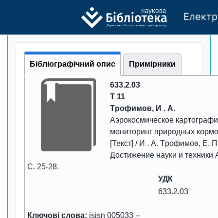
Електр
Де
р
жавно
г
о бі
о
т
ехн
о
логічно
г
о універси
т
е
т
у
Бібліографічний опис
Примірники
633.2.03
Т 11
Тpофимов, И . А.
Аэpокосмическое каpтогpафи
монитоpинг пpиpодных коpмо
[Текст] / И . А. Тpофимов, Е. П
Достижение науки и техники
С.
25-28
.
УДК
633.2.03
Ключові слова:
isisn 005033
--