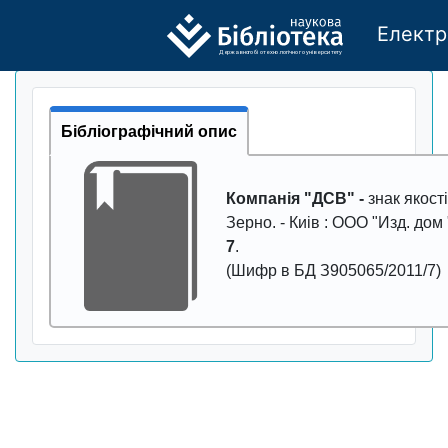
Електр
Де
р
жавно
г
о бі
о
т
ехн
о
логічно
г
о універси
т
е
т
у
Бібліографічний опис
Компанія "ДСВ" -
знак якості 
Зерно
. - Киiв : ООО "Изд. дом
7
.
(Шифр в БД З905065/2011/7)