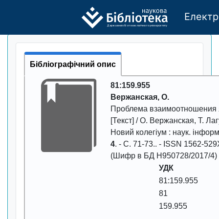
Електр
Де
р
жавно
г
о бі
о
т
ехн
о
логічно
г
о універси
т
е
т
у
Бібліографічний опис
81:159.955
Вержанская, О.
Проблема взаимоотношения 
[Текст] / О. Вержанская, Т. Лаг
Новий колегіум
: наук. інформ
4
. - С.
71-73.
. - ISSN
1562-529
(Шифр в БД Н950728/2017/4)
УДК
81:159.955
81
159.955