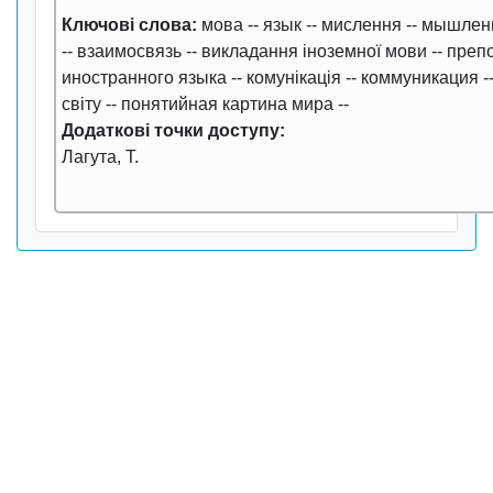
Ключові слова:
мова
--
язык
--
мислення
--
мышлен
--
взаимосвязь
--
викладання іноземної мови
--
преп
иностранного языка
--
комунікація
--
коммуникация
-
світу
--
понятийная картина мира
--
Додаткові точки доступу:
Лагута, Т.