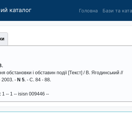
ий каталог
Головна
Бази та кат
ки
В.
я обстановки i обставин подiї
[Текст] / В. Ягодинський //
-
2003
. -
N 5
. - С.
84 - 88
.
:
1
--
1
--
isisn 009446
--