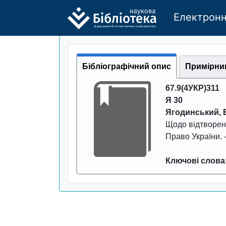
Електронн
Де
р
жавно
г
о бі
о
т
ехн
о
логічно
г
о універси
т
е
т
у
Бібліографічний опис
Примірни
67.9(4УКР)311
Я 30
Ягодинський, 
Щодо вiдтвоpенн
Пpаво Укpаїни
. 
Ключові слова