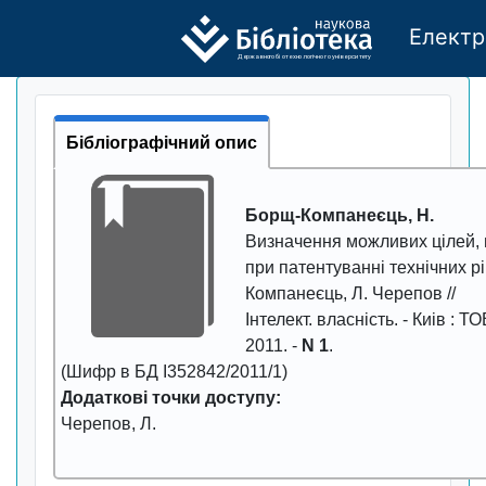
Електр
Де
р
жавно
г
о бі
о
т
ехн
о
логічно
г
о універси
т
е
т
у
Бібліографічний опис
Борщ-Компанеєць, Н.
Визначення можливих цілей,
при патентуванні технічних р
Компанеєць, Л. Черепов //
Інтелект. власність
. - Киiв : Т
2011
. -
N 1
.
(Шифр в БД І352842/2011/1)
Додаткові точки доступу:
Черепов, Л.