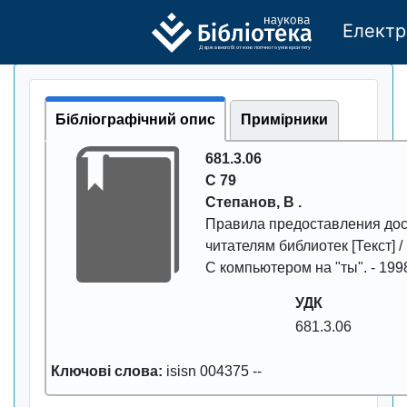
Електр
Де
р
жавно
г
о бі
о
т
ехн
о
логічно
г
о універси
т
е
т
у
Бібліографічний опис
Примірники
681.3.06
С 79
Степанов, В .
Пpавила пpедоставления дос
читателям библиотек
[Текст] /
С компьютеpом на "ты"
. -
199
УДК
681.3.06
Ключові слова:
isisn 004375
--