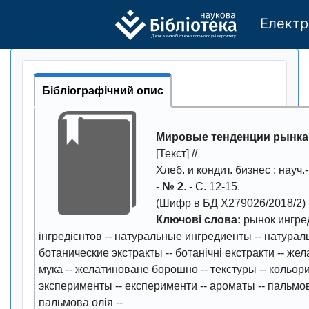
Електр
Де
р
жавно
г
о бі
о
т
ехн
о
логічно
г
о універси
т
е
т
у
Бібліографічний опис
Мировые тенденции рынка
[Текст] //
Хлеб. и кондит. бизнес
: науч.
-
№ 2
. - С.
12-15
.
(Шифр в БД Х279026/2018/2)
Ключові слова:
рынок ингре
інгредієнтов
--
натуральные ингредиенты
--
натураль
ботанические экстракты
--
ботанічні екстракти
--
жел
мука
--
желатиноване борошно
--
текстуры
--
кольор
эксперименты
--
експерименти
--
ароматы
--
пальмо
пальмова олія
--