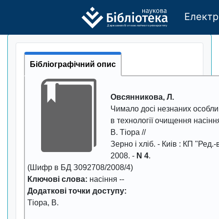
Електр
Де
р
жавно
г
о бі
о
т
ехн
о
логічно
г
о універси
т
е
т
у
Бібліографічний опис
Овсянникова, Л.
Чимало досі незнаних особл
в технології очищення насінн
В. Тіора //
Зерно і хліб
. - Киiв : КП "Ред.
2008
. -
N 4
.
(Шифр в БД З092708/2008/4)
Ключові слова:
насіння
--
Додаткові точки доступу:
Тіора, В.