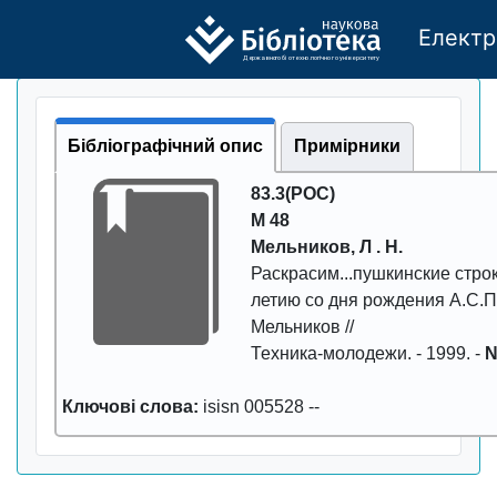
Електр
Де
р
жавно
г
о бі
о
т
ехн
о
логічно
г
о універси
т
е
т
у
Бібліографічний опис
Примірники
83.3(РОС)
М 48
Мельников, Л . Н.
Раскpасим...пушкинские стpо
летию со дня pождения А.С.Пу
Мельников //
Техника-молодежи
. -
1999
. -
N
Ключові слова:
isisn 005528
--