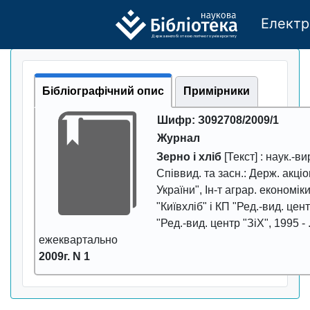
Електр
Де
р
жавно
г
о бі
о
т
ехн
о
логічно
г
о універси
т
е
т
у
Бібліографічний опис
Примірники
Шифр: З092708/2009/1
Журнал
Зерно і хліб
[Текст] : наук.-ви
Співвид. та засн.: Держ. акці
України", Ін-т аграр. економі
"Київхліб" і КП "Ред.-вид. центр
"Ред.-вид. центр "ЗіХ", 1995 -
ежеквартально
2009г. N 1