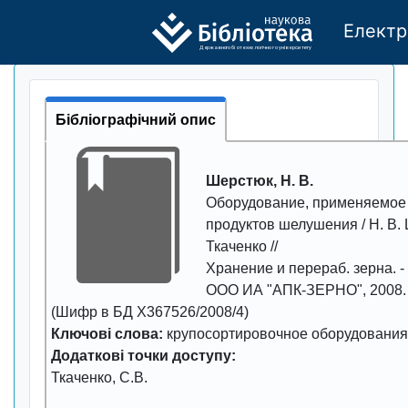
Електр
Де
р
жавно
г
о бі
о
т
ехн
о
логічно
г
о універси
т
е
т
у
Бібліографічний опис
Шерстюк, Н. В.
Оборудование, применяемое
продуктов шелушения
/ Н. В.
Ткаченко //
Хранение и перераб. зерна
. 
ООО ИА "АПК-ЗЕРНО",
2008
.
(Шифр в БД Х367526/2008/4)
Ключові слова:
крупосортировочное оборудования
Додаткові точки доступу:
Ткаченко, С.В.