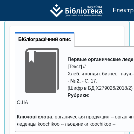
Електр
Де
р
жавно
г
о бі
о
т
ехн
о
логічно
г
о універси
т
е
т
у
Бібліографічний опис
Первые органические лед
[Текст] //
Хлеб. и кондит. бизнес
: науч.
-
№ 2
. - С.
17
.
(Шифр в БД Х279026/2018/2)
Рубрики:
США
Ключові слова:
органическая продукция
--
органічн
леденцы koochikoo
--
льодяники koochikoo
--