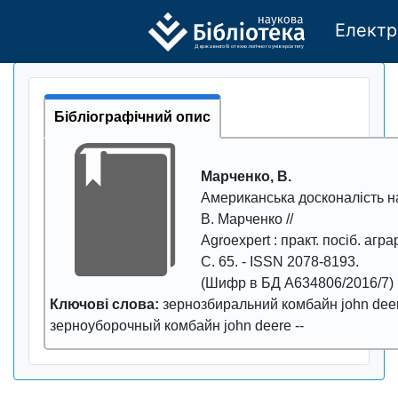
Електр
Де
р
жавно
г
о бі
о
т
ехн
о
логічно
г
о універси
т
е
т
у
Бібліографічний опис
Марченко, В.
Американська досконалість н
В. Марченко //
Agroexpert
: практ. посіб. аграр
С.
65
. - ISSN
2078-8193
.
(Шифр в БД A634806/2016/7)
Ключові слова:
зернозбиральний комбайн john dee
зерноуборочный комбайн john deere
--