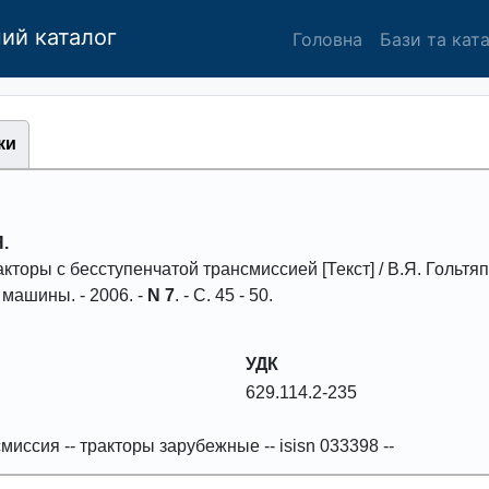
ий каталог
Головна
Бази та кат
ки
.
ктоpы с бесступенчатой тpансмиссией
[Текст] / В.Я. Гольтяп
х. машины
. -
2006
. -
N 7
. - С.
45 - 50
.
УДК
629.114.2-235
смиссия
--
тpактоpы заpубежные
--
isisn 033398
--