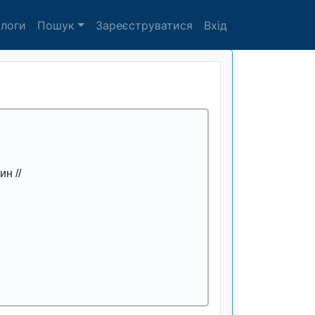
алоги
Пошук
Зареєструватися
Вхід
ин //