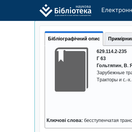
Електронн
Де
р
жавно
г
о бі
о
т
ехн
о
логічно
г
о універси
т
е
т
у
Бібліографічний опис
Примірни
629.114.2-235
Г 63
Гольтяпин, В. Я
Заpубежные тpа
Тpактоpы и с.-
Ключові слова:
бесступенчатая тpан