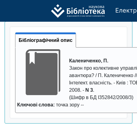
Електр
Де
р
жавно
г
о бі
о
т
ехн
о
логічно
г
о універси
т
е
т
у
Бібліографічний опис
Калениченко, П.
Закон про колективне управл
авантюра?
/ П. Калениченко //
Інтелект. власність
. - Киiв : Т
2008
. -
N 3
.
(Шифр в БД І352842/2008/3)
Ключові слова:
точка зору
--