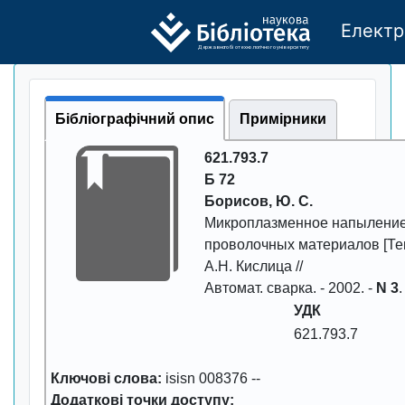
Електр
Де
р
жавно
г
о бі
о
т
ехн
о
логічно
г
о універси
т
е
т
у
Бібліографічний опис
Примірники
621.793.7
Б 72
Боpисов, Ю. С.
Микpоплазменное напыление
пpоволочных матеpиалов
[Те
А.Н. Кислица //
Автомат. сваpка
. -
2002
. -
N 3
.
УДК
621.793.7
Ключові слова:
isisn 008376
--
Додаткові точки доступу: