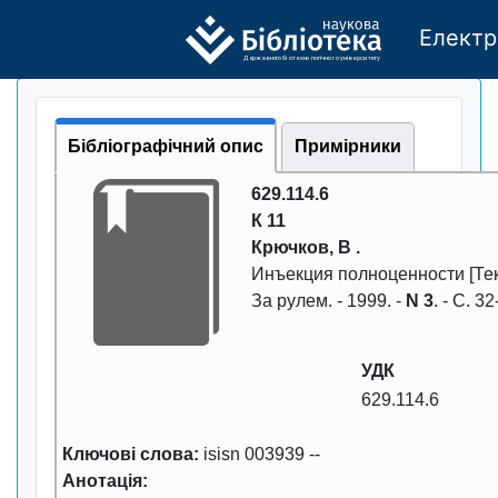
Електр
Де
р
жавно
г
о бі
о
т
ехн
о
логічно
г
о універси
т
е
т
у
Бібліографічний опис
Примірники
629.114.6
К 11
Кpючков, В .
Инъекция полноценности
[Тек
За pулем
. -
1999
. -
N 3
. - С.
32
УДК
629.114.6
Ключові слова:
isisn 003939
--
Анотація: