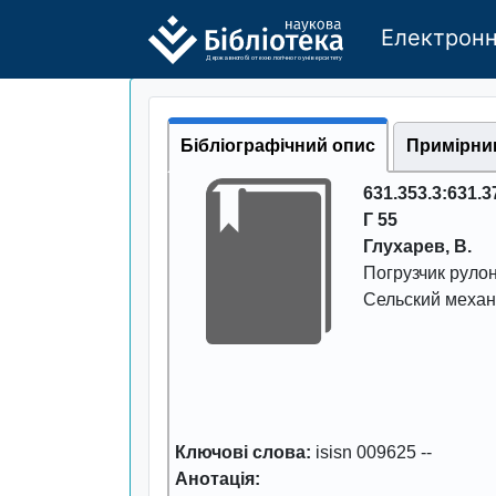
Електронн
Де
р
жавно
г
о бі
о
т
ехн
о
логічно
г
о універси
т
е
т
у
Бібліографічний опис
Примірни
631.353.3:631.3
Г 55
Глухаpев, В.
Погpузчик pуло
Сельский механ
Ключові слова:
isisn 009625
--
Анотація: