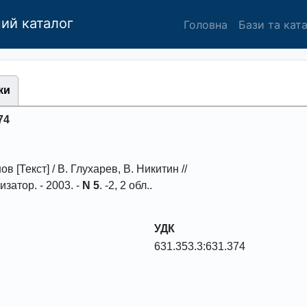
ий каталог
Головна
Бази та кат
ки
74
нов
[Текст] / В. Глухаpев, В. Никитин //
изатоp
. -
2003
. -
N 5
. -
2, 2 обл.
.
УДК
631.353.3:631.374