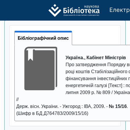
Електр
Де
р
жавно
г
о бі
о
т
ехн
о
логічно
г
о універси
т
е
т
у
Бібліографічний опис
Україна., Кабінет Міністрів
Про затвердження Порядку в
році коштів Стабілізаційного
фінансування інвестиційних п
енергетичній галузі
[Текст] : 
липня 2009 р. № 809 / Україна
//
Держ. вісн. України
. - Ужгород : ІВА,
2009
. -
№ 15/16
.
(Шифр в БД Д764783/2009/15/16)