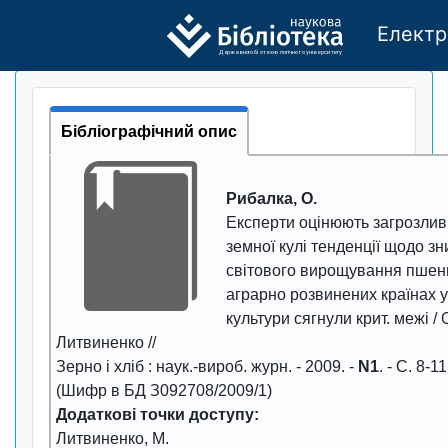
Електр
Де
р
жавно
г
о бі
о
т
ехн
о
логічно
г
о універси
т
е
т
у
Бібліографічний опис
Рибалка, О.
Експерти оцінюють загрозли
земної кулі тенденції щодо з
світового вирощування пшен
аграрно розвинених країнах у
культури сягнули крит. межі / 
Литвиненко //
Зерно і хліб
: наук.-вироб. журн. -
2009
. -
N1
. - С.
8-11
(Шифр в БД З092708/2009/1)
Додаткові точки доступу:
Литвиненко, М.