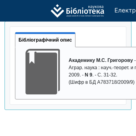
Електр
Де
р
жавно
г
о бі
о
т
ехн
о
логічно
г
о універси
т
е
т
у
Бібліографічний опис
Академику М.С. Григорову
-
Аграр. наука
: науч.-теорет. и 
2009
. -
N 9
. - С.
31-32
.
(Шифр в БД А783718/2009/9)