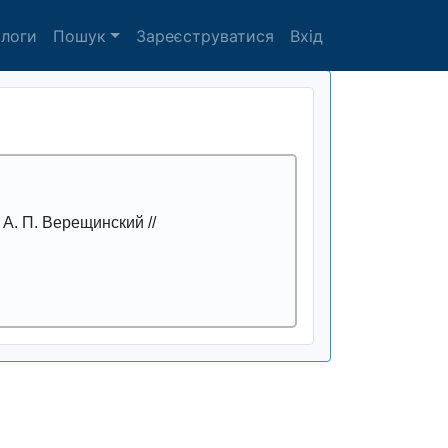
алоги
Пошук
Зареєструватися
Вхід
 А. П. Верещинский //