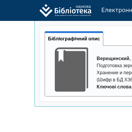
Електронн
Де
р
жавно
г
о бі
о
т
ехн
о
логічно
г
о універси
т
е
т
у
Бібліографічний опис
Верещинский, 
Подготовка зе
Хранение и пер
(Шифр в БД Х36
Ключові слова