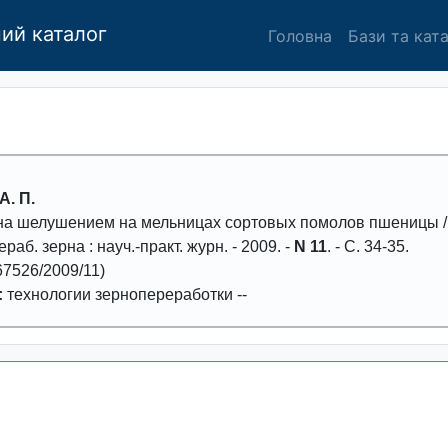
ий каталог
Головна
Бази та кат
А. П.
рна шелушением на мельницах сортовых помолов пшеницы
/
ераб. зерна
: науч.-практ. журн. -
2009
. -
N 11
. - С.
34-35
.
7526/2009/11)
:
технологии зернопереработки
--