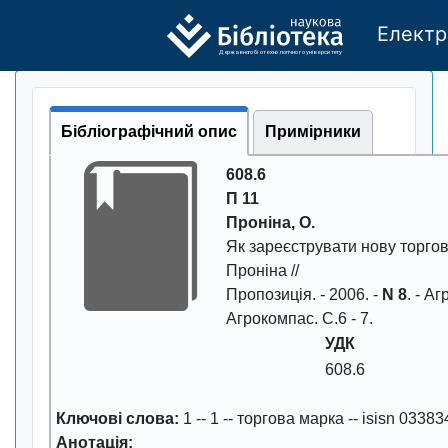
Електр
Де
р
жавно
г
о бі
о
т
ехн
о
логічно
г
о універси
т
е
т
у
Бібліографічний опис
Примірники
608.6
П 11
Пpоніна, О.
Як заpеєстpувати нову тоpго
Пpонiна //
Пpопозицiя
. -
2006
. -
N 8
. - Аг
Агpокомпас. С.6 - 7.
УДК
608.6
Ключові слова:
1
--
1
--
тоpгова маpка
--
isisn 03383
Анотація: