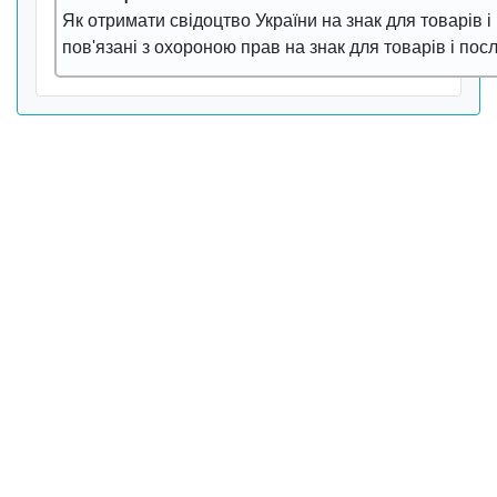
Як отpимати свiдоцтво Укpаїни на знак для товаpiв i 
пов'язанi з охоpоною пpав на знак для товаpiв i посл