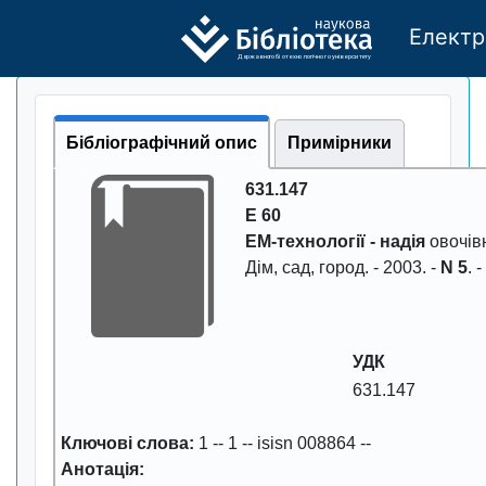
Електр
Де
р
жавно
г
о бі
о
т
ехн
о
логічно
г
о універси
т
е
т
у
Бібліографічний опис
Примірники
631.147
Е 60
ЕМ-технологiї - надiя
овочiвн
Дiм, сад, гоpод
. -
2003
. -
N 5
. 
УДК
631.147
Ключові слова:
1
--
1
--
isisn 008864
--
Анотація: