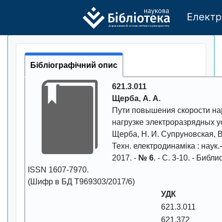
Електр
Де
р
жавно
г
о бі
о
т
ехн
о
логічно
г
о універси
т
е
т
у
Бібліографічний опис
621.3.011
Щерба, А. А.
Пути повышения скорости на
нагрузке электроразрядных у
Щерба, Н. И. Супруновская, В
Техн. електродинаміка
: наук.
2017
. -
№ 6
. - С.
3-10
. - Библио
ISSN
1607-7970
.
(Шифр в БД Т969303/2017/6)
УДК
621.3.011
621.372