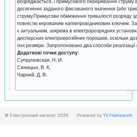
розряджається, і примусового переривання струму 
досягненні заданого фіксованого значення (або трив
струму.Примусове обмеження тривалості розряду з
повністю керованим напівпровідникових ключем. З
є актуальним, зокрема в електророзрядних установ
дисперсних електроерозійних порошків, оскільки д
їхні розміри. Запропоновано два способи реалізації 
Додаткові точки доступу:
Супруновская, Н. И.
Синицын, В. К.
Чарний, Д. В.
© Електронний каталог 2026
Powered by
Yii Framework