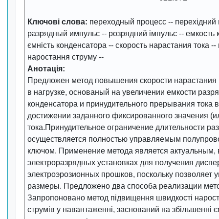
Ключові слова:
переходный процесс
--
перехідний
разрядный импульс
--
розрядний імпульс
--
емкость 
ємність конденсатора
--
скорость нарастания тока
--
наростання струму
--
Анотація:
Предложен метод повышения скорости нарастания 
в нагрузке, основаный на увеличении емкости разр
конденсатора и принудительного прерывания тока в
достижении заданного фиксированного значения (и
тока.Принудительное ограничение длительности ра
осуществляется полностью управляемым полупро
ключом. Применение метода является актуальным, в
электроразрядных установках для получения дисп
электроэрозионных прошков, поскольку позволяет 
размеры. Предложено два способа реализации мет
Запропоновано метод підвищення швидкості нарост
струмів у навантаженні, заснований на збільшенні є