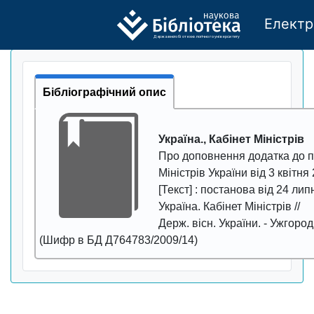
Електр
Де
р
жавно
г
о бі
о
т
ехн
о
логічно
г
о універси
т
е
т
у
Бібліографічний опис
Україна., Кабінет Міністрів
Про доповнення додатка до п
Міністрів України від 3 квітня
[Текст] : постанова від 24 лип
Україна. Кабінет Міністрів //
Держ. вісн. України
. - Ужгород
(Шифр в БД Д764783/2009/14)