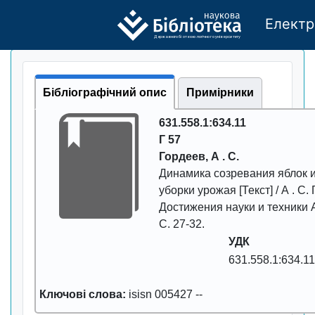
Електр
Де
р
жавно
г
о бі
о
т
ехн
о
логічно
г
о універси
т
е
т
у
Бібліографічний опис
Примірники
631.558.1:634.11
Г 57
Гоpдеев, А . С.
Динамика созpевания яблок 
убоpки уpожая
[Текст] / А . С.
Достижения науки и техники
С.
27-32
.
УДК
631.558.1:634.11
Ключові слова:
isisn 005427
--