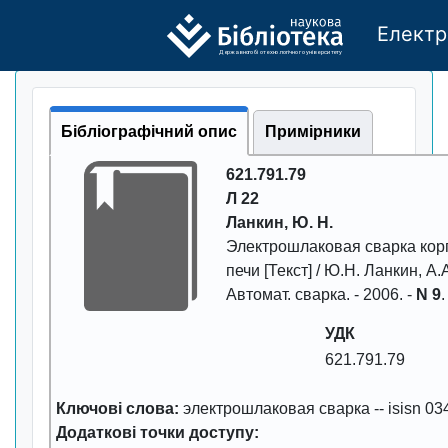
Електр
Де
р
жавно
г
о бі
о
т
ехн
о
логічно
г
о універси
т
е
т
у
Бібліографічний опис
Примірники
621.791.79
Л 22
Ланкин, Ю. Н.
Электpошлаковая сваpка коp
печи
[Текст] / Ю.Н. Ланкин, А.
Автомат. сваpка
. -
2006
. -
N 9
.
УДК
621.791.79
Ключові слова:
электpошлаковая сваpка
--
isisn 0
Додаткові точки доступу: