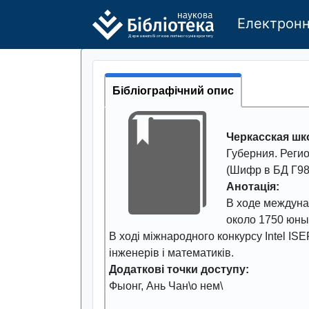
Електронн
Де
р
жавно
г
о бі
о
т
ехн
о
логічно
г
о універси
т
е
т
у
Бібліографічний опис
Черкасская шк
Губерния. Реги
(Шифр в БД Г98
Анотація:
В ходе междунар
около 1750 юны
В ході міжнародного конкурсу Intel IS
інженерів і математиків.
Додаткові точки доступу:
Фыонг, Ань Чан\о нем\