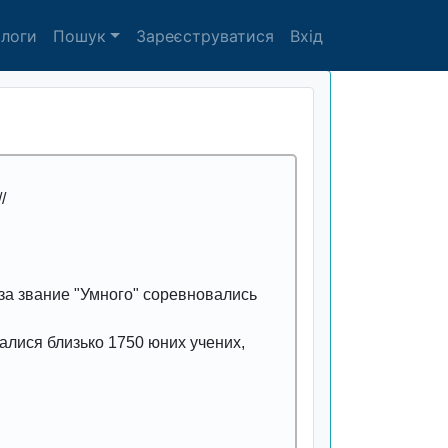
алоги
Пошук
Зареєструватися
Вхід
/
 за звание "Умного" соревновались
галися близько 1750 юних учених,