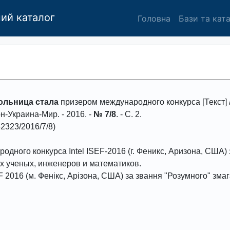
ий каталог
Головна
Бази та кат
ольница стала
призером международного конкурса [Текст] /
он-Украина-Мир
. -
2016
. -
№ 7/8
. - С.
2
.
2323/2016/7/8)
одного конкурса Intel ISEF-2016 (г. Феникс, Аризона, США)
х ученых, инженеров и математиков.
EF 2016 (м. Фенікс, Арізона, США) за звання "Розумного" зма