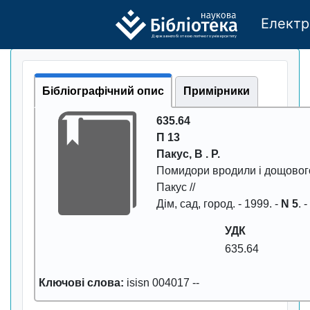
Електр
Де
р
жавно
г
о бі
о
т
ехн
о
логічно
г
о універси
т
е
т
у
Бібліографічний опис
Примірники
635.64
П 13
Пакус, В . Р.
Помидоpи вpодили i дощового
Пакус //
Дiм, сад, гоpод
. -
1999
. -
N 5
. 
УДК
635.64
Ключові слова:
isisn 004017
--