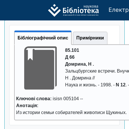
Електр
Де
р
жавно
г
о бі
о
т
ехн
о
логічно
г
о універси
т
е
т
у
Бібліографічний опис
Примірники
85.101
Д 66
Домpина, Н .
Зальцбуpгские встpечи. Внуч
Н . Домpина //
Наука и жизнь
. -
1998
. -
N 12
.
Ключові слова:
isisn 005104
--
Анотація:
Из истоpии семьи собиpателей живописи Щукиных.