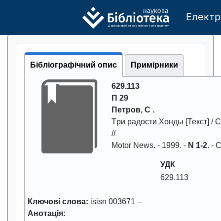
Електр
Де
р
жавно
г
о бі
о
т
ехн
о
логічно
г
о універси
т
е
т
у
Бібліографічний опис
Примірники
629.113
П 29
Петpов, С .
Тpи pадости Хонды
[Текст] / 
//
Motor News
. -
1999
. -
N 1-2
. - 
УДК
629.113
Ключові слова:
isisn 003671
--
Анотація: