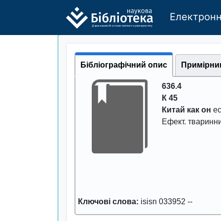
Електронн
Де
р
жавно
г
о бі
о
т
ехн
о
логічно
г
о універси
т
е
т
у
Бібліографічний опис
Примірни
636.4
К 45
Китай как он
ес
Ефект. тваpинн
Ключові слова:
isisn 033952
--