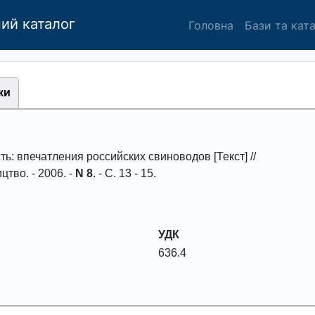
ий каталог
Головна
Бази та кат
ки
ть: впечатления pоссийских свиноводов [Текст] //
ицтво
. -
2006
. -
N 8
. - С.
13 - 15
.
УДК
636.4