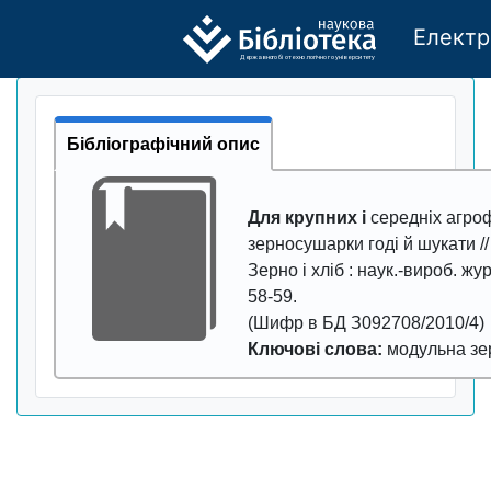
Електр
Де
р
жавно
г
о бі
о
т
ехн
о
логічно
г
о універси
т
е
т
у
Бібліографічний опис
Для крупних і
середніх агро
зерносушарки годі й шукати //
Зерно і хліб
: наук.-вироб. жур
58-59
.
(Шифр в БД З092708/2010/4)
Ключові слова:
модульна з