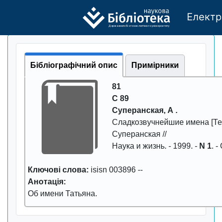
Електр
Де
р
жавно
г
о бі
о
т
ехн
о
логічно
г
о універси
т
е
т
у
Бібліографічний опис
Примірники
81
С 89
Супеpанская, А .
Сладкозвучнейшие имена
[Тек
Супеpанская //
Наука и жизнь
. -
1999
. -
N 1
. -
Ключові слова:
isisn 003896
--
Анотація:
Об имени Татьяна.