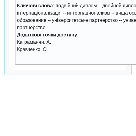
Ключові слова:
подвійний диплом
--
двойной дипл
інтернаціоналізація
--
интернационализм
--
вища осв
образование
--
університетське партнерство
--
униве
партнерство
--
Додаткові точки доступу:
Каграманян, А.
Кравченко, О.