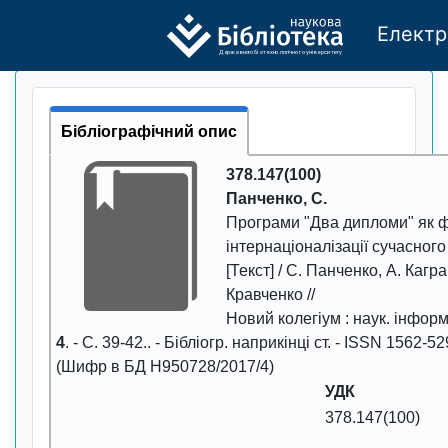
Електр
Де
р
жавно
г
о бі
о
т
ехн
о
логічно
г
о універси
т
е
т
у
Бібліографічний опис
378.147(100)
Панченко, С.
Програми "Два дипломи" як 
інтернаціоналізації сучасного
[Текст] / С. Панченко, А. Кагр
Кравченко //
Новий колегіум
: наук. інформ
4
. - С.
39-42.
. - Бібліогр. наприкінці ст. - ISSN
1562-52
(Шифр в БД Н950728/2017/4)
УДК
378.147(100)